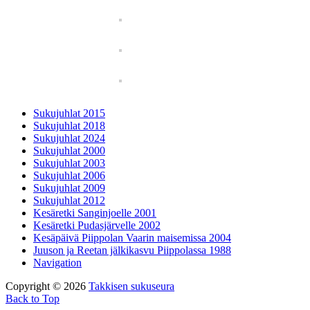
Sukujuhlat 2015
Sukujuhlat 2018
Sukujuhlat 2024
Sukujuhlat 2000
Sukujuhlat 2003
Sukujuhlat 2006
Sukujuhlat 2009
Sukujuhlat 2012
Kesäretki Sanginjoelle 2001
Kesäretki Pudasjärvelle 2002
Kesäpäivä Piippolan Vaarin maisemissa 2004
Juuson ja Reetan jälkikasvu Piippolassa 1988
Navigation
Copyright © 2026
Takkisen sukuseura
Back to Top