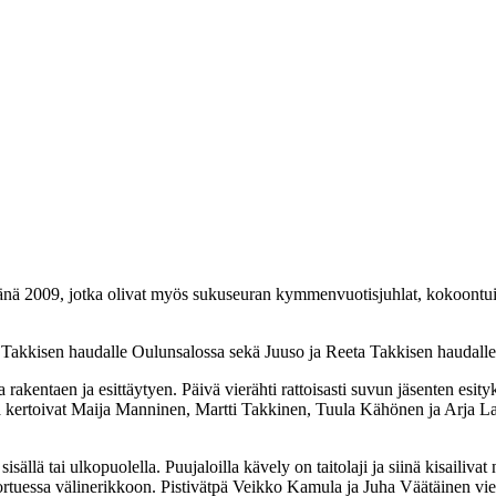
vänä 2009, jotka olivat myös sukuseuran kymmenvuotisjuhlat, kokoontui 
sa Takkisen haudalle Oulunsalossa sekä Juuso ja Reeta Takkisen haudalle
kentaen ja esittäytyen. Päivä vierähti rattoisasti suvun jäsenten esityksi
ta kertoivat Maija Manninen, Martti Takkinen, Tuula Kähönen ja Arja La
isällä tai ulkopuolella. Puujaloilla kävely on taitolaji ja siinä kisailiva
essa välinerikkoon. Pistivätpä Veikko Kamula ja Juha Väätäinen vielä 