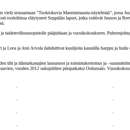
ttiin vielä seuraamaan ”Tuokiokuvia Manninmaasta-näytelmää”, jossa J
sti rooleihinsa eläytyneet Seppälän lapset, jotka esittivät Juuson ja Reet
sä.
- ja taideteollisuusopistolle pääjuhlaan ja vuosikokoukseen. Puheenjoht
 Leea ja Joni Arvola ilahduttivat kuulijoita kauniilla harppu ja huilu esi
n tilit ja tilintarkastajien lausunnot ja toimintakertomus ja –suunnitelm
euraavien, vuoden 2012 sukujuhlien pitopaikaksi Oulunsalo. Vuosikokou