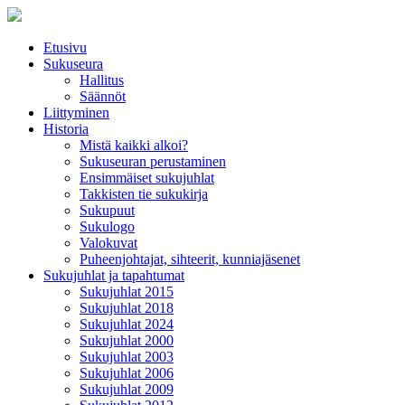
Etusivu
Sukuseura
Hallitus
Säännöt
Liittyminen
Historia
Mistä kaikki alkoi?
Sukuseuran perustaminen
Ensimmäiset sukujuhlat
Takkisten tie sukukirja
Sukupuut
Sukulogo
Valokuvat
Puheenjohtajat, sihteerit, kunniajäsenet
Sukujuhlat ja tapahtumat
Sukujuhlat 2015
Sukujuhlat 2018
Sukujuhlat 2024
Sukujuhlat 2000
Sukujuhlat 2003
Sukujuhlat 2006
Sukujuhlat 2009