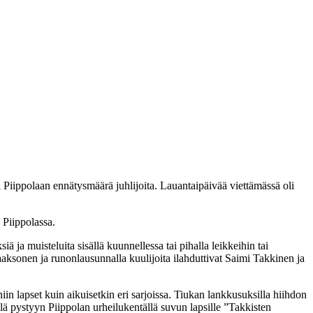
Piippolaan ennätysmäärä juhlijoita. Lauantaipäivää viettämässä oli
 Piippolassa.
ä ja muisteluita sisällä kuunnellessa tai pihalla leikkeihin tai
aksonen ja runonlausunnalla kuulijoita ilahduttivat Saimi Takkinen ja
t niin lapset kuin aikuisetkin eri sarjoissa. Tiukan lankkusuksilla hiihdon
pystyyn Piippolan urheilukentällä suvun lapsille ”Takkisten