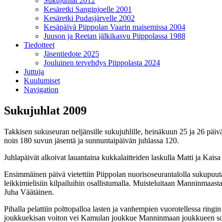
Sukujuhlat 2012
Kesäretki Sanginjoelle 2001
Kesäretki Pudasjärvelle 2002
Kesäpäivä Piippolan Vaarin maisemissa 2004
Juuson ja Reetan jälkikasvu Piippolassa 1988
Tiedotteet
Jäsentiedote 2025
Jouluinen tervehdys Piippolasta 2024
Juttuja
Kuulumiset
Navigation
Sukujuhlat 2009
Takkisen sukuseuran neljänsille sukujuhlille, heinäkuun 25 ja 26 päi
noin 180 suvun jäsentä ja sunnuntaipäivän juhlassa 120.
Juhlapäivät alkoivat lauantaina kukkalaitteiden laskulla Matti ja Kai
Ensimmäinen päivä vietettiin Piippolan nuorisoseurantalolla sukupuuta ra
leikkimielisiin kilpailuihin osallistumalla. Muisteluitaan Manninmaas
Juha Väätäinen.
Pihalla pelattiin polttopalloa lasten ja vanhempien vuorotellessa ringin s
joukkuekisan voiton vei Kamulan joukkue Manninmaan joukkueen sortu