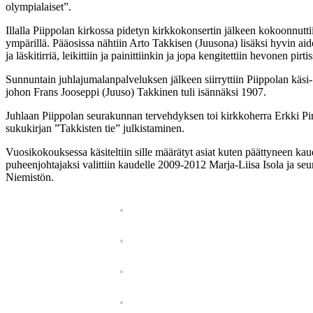
olympialaiset”.
Illalla Piippolan kirkossa pidetyn kirkkokonsertin jälkeen kokoonnu
ympärillä. Pääosissa nähtiin Arto Takkisen (Juusona) lisäksi hyvin aido
ja läskitirriä, leikittiin ja painittiinkin ja jopa kengitettiin hevonen pirtis
Sunnuntain juhlajumalanpalveluksen jälkeen siirryttiin Piippolan käsi
johon Frans Jooseppi (Juuso) Takkinen tuli isännäksi 1907.
Juhlaan Piippolan seurakunnan tervehdyksen toi kirkkoherra Erkki Piri ja
sukukirjan ”Takkisten tie” julkistaminen.
Vuosikokouksessa käsiteltiin sille määrätyt asiat kuten päättyneen kaude
puheenjohtajaksi valittiin kaudelle 2009-2012 Marja-Liisa Isola ja s
Niemistön.