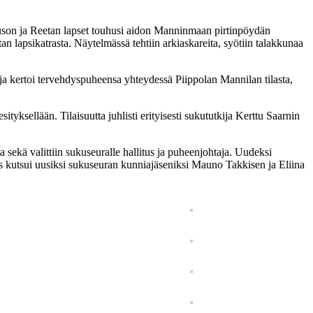
uuson ja Reetan lapset touhusi aidon Manninmaan pirtinpöydän
an lapsikatrasta. Näytelmässä tehtiin arkiaskareita, syötiin talakkunaa
aja kertoi tervehdyspuheensa yhteydessä Piippolan Mannilan tilasta,
tyksellään. Tilaisuutta juhlisti erityisesti sukututkija Kerttu Saarnin
a sekä valittiin sukuseuralle hallitus ja puheenjohtaja. Uudeksi
s kutsui uusiksi sukuseuran kunniajäseniksi Mauno Takkisen ja Eliina